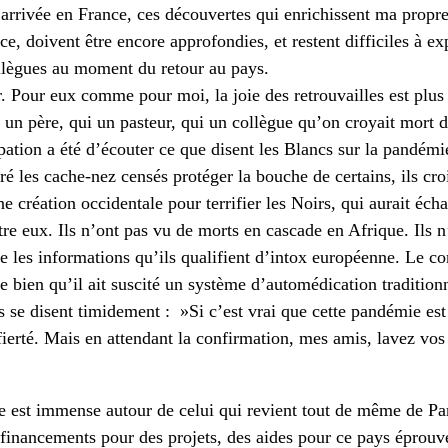
rrivée en France, ces découvertes qui enrichissent ma propre
nce, doivent être encore approfondies, et restent difficiles à e
llègues au moment du retour au pays.
. Pour eux comme pour moi, la joie des retrouvailles est plus 
i un père, qui un pasteur, qui un collègue qu’on croyait mort 
pation a été d’écouter ce que disent les Blancs sur la pandémi
ré les cache-nez censés protéger la bouche de certains, ils cro
e création occidentale pour terrifier les Noirs, qui aurait éch
ntre eux. Ils n’ont pas vu de morts en cascade en Afrique. Ils n
ue les informations qu’ils qualifient d’intox européenne. Le co
re bien qu’il ait suscité un système d’automédication tradition
s se disent timidement : »Si c’est vrai que cette pandémie est u
fierté. Mais en attendant la confirmation, mes amis, lavez vo
e est immense autour de celui qui revient tout de même de Pari
s financements pour des projets, des aides pour ce pays éprou