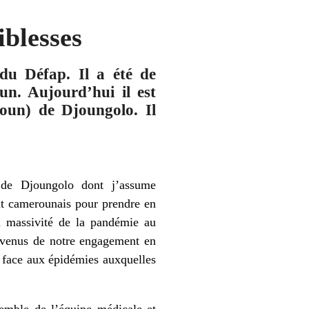
iblesses
du Défap. Il a été de
n. Aujourd’hui il est
oun) de Djoungolo. Il
 de Djoungolo dont j’assume
tat camerounais pour prendre en
la massivité de la pandémie au
uvenus de notre engagement en
es face aux épidémies auxquelles
emble de l’équipe médicale et