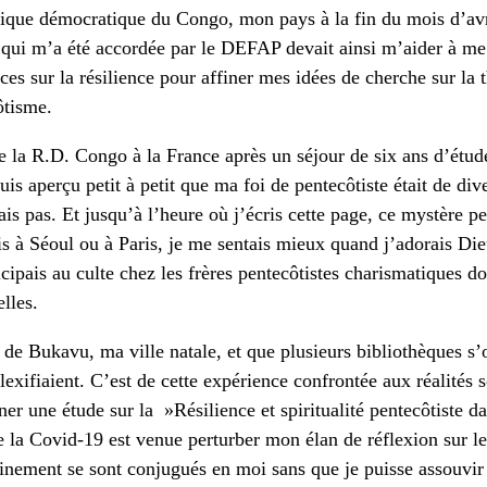
ique démocratique du Congo, mon pays à la fin du mois d’avr
 qui m’a été accordée par le DEFAP devait ainsi m’aider à me
ces sur la résilience pour affiner mes idées de cherche sur la 
ôtisme.
e la R.D. Congo à la France après un séjour de six ans d’étud
uis aperçu petit à petit que ma foi de pentecôtiste était de div
ais pas. Et jusqu’à l’heure où j’écris cette page, ce mystère per
is à Séoul ou à Paris, je me sentais mieux quand j’adorais Di
icipais au culte chez les frères pentecôtistes charismatiques d
elles.
 de Bukavu, ma ville natale, et que plusieurs bibliothèques s’
xifiaient. C’est de cette expérience confrontée aux réalités s
er une étude sur la »Résilience et spiritualité pentecôtiste d
la Covid-19 est venue perturber mon élan de réflexion sur le 
inement se sont conjugués en moi sans que je puisse assouvir