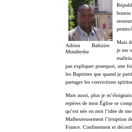
Républ
bourse
ressour
pentec
Mais d
Adrien Bahizire
je me s
Mutabesha
maîtris
pas expliquer pourquoi, une fo
les Baptistes que quand je part
partager les convictions spiritu
Mais aussi, plus je m’éloignais
repères de mon Église se comple
qu’est née en moi l’idée de men
Malheureusement l’irruption de 
France. Confinement et déconf