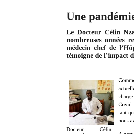
Une pandémie 
Le Docteur Célin Nza
nombreuses années re
médecin chef de l’Hô
témoigne de l’impact d
Comme 
actuel
charge
Covid-
tant qu
nous av
Docteur Célin
A part