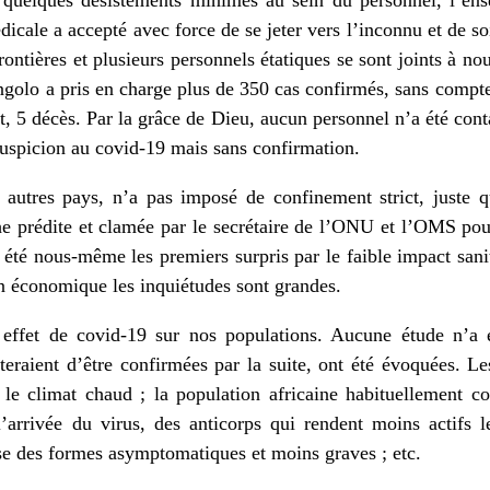
icale a accepté avec force de se jeter vers l’inconnu et de so
ntières et plusieurs personnels étatiques se sont joints à no
golo a pris en charge plus de 350 cas confirmés, sans compt
t, 5 décès. Par la grâce de Dieu, aucun personnel n’a été co
suspicion au covid-19 mais sans confirmation.
autres pays, n’a pas imposé de confinement strict, juste 
phe prédite et clamée par le secrétaire de l’ONU et l’OMS pou
té nous-même les premiers surpris par le faible impact sanit
n économique les inquiétudes sont grandes.
effet de covid-19 sur nos populations. Aucune étude n’a
teraient d’être confirmées par la suite, ont été évoquées. L
le climat chaud ; la population africaine habituellement co
l’arrivée du virus, des anticorps qui rendent moins actifs l
ise des formes asymptomatiques et moins graves ; etc.