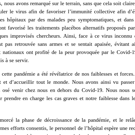
 nous avons remarqué sur le terrain, sans que cela soit clairem
culer le virus afin de favoriser l’immunité collective afin d
es hôpitaux par des malades peu symptomatiques, et dans 
ont favorisé les traitements placébos alternatifs proposés par 
fiques improvisés chercheurs. Ainsi, face à ce virus inconnu e
st pas retrouvée sans armes et se sentait apaisée, évitant a
et nationaux ont profité de la peur provoquée par le Covid-
s à se servir.
 cette pandémie a été révélatrice de nos faiblesses et force
nt et d’accueillir tout le monde. Nous avons ainsi vu passer
ais osé venir chez nous en dehors du Covid-19. Nous nous
 prendre en charge les cas graves et notre faiblesse dans 
orcé la phase de décroissance de la pandémie, et le relâc
mes efforts consentis, le personnel de l’hôpital espère une re