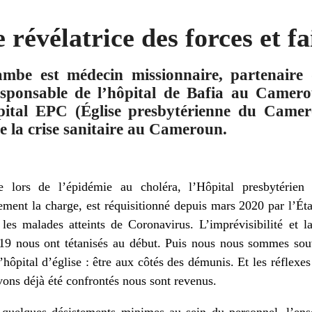
révélatrice des forces et fa
mbe est médecin missionnaire, partenaire 
sponsable de l’hôpital de Bafia au Camerou
pital EPC (Église presbytérienne du Camer
e la crise sanitaire au Cameroun.
lors de l’épidémie au choléra, l’Hôpital presbytérien
lement la charge, est réquisitionné depuis mars 2020 par l’É
 les malades atteints de Coronavirus. L’imprévisibilité et 
19 nous ont tétanisés au début. Puis nous nous sommes so
’hôpital d’église : être aux côtés des démunis. Et les réflex
ons déjà été confrontés nous sont revenus.
 quelques désistements minimes au sein du personnel, l’ens