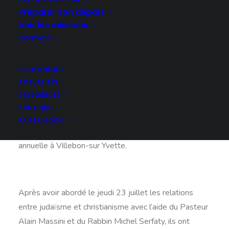
Préparer son départ
Voir les missions
Le Secrétaire général du Défap, le pasteur
CONTACT
Bertrand Vergniol, et la Chargée
d’animation missionnaire, le pasteur
Florence Taubmann, se sont rendus
BIBLIOTHÈQUE
vendredi 24 juillet 2015 à la pastorale de
ACTUALITÉS
l’Eglise protestante malgache en France
(FPMA).
RESSOURCES
BOUTIQUE
C’est autour de grands sujets que les pasteurs de la
FAIRE UN DON
FPMA se sont donné rendez-vous pour leur pastorale
annuelle à Villebon-sur Yvette.
Après avoir abordé le jeudi 23 juillet les relations
entre judaïsme et christianisme avec l’aide du Pasteur
Alain Massini et du Rabbin Michel Serfaty, ils ont