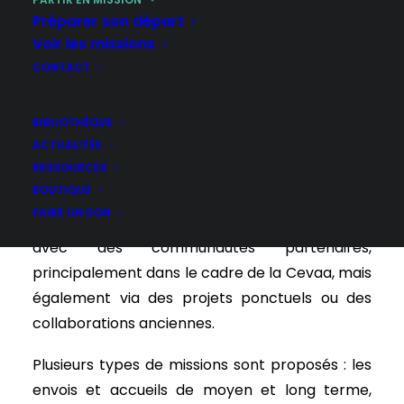
Préparer son départ
Voir les missions
CONTACT
Le Défap propose des missions internationales
qui permettent de renforcer les liens entre
BIBLIOTHÈQUE
Églises et de donner un visage concret à l’Église
ACTUALITÉS
RESSOURCES
universelle. Ces envois sont avant tout des
BOUTIQUE
échanges fraternels, dépassant les relations
FAIRE UN DON
institutionnelles pour tisser des liens durables
avec des communautés partenaires,
principalement dans le cadre de la Cevaa, mais
également via des projets ponctuels ou des
collaborations anciennes.
Plusieurs types de missions sont proposés : les
envois et accueils de moyen et long terme,