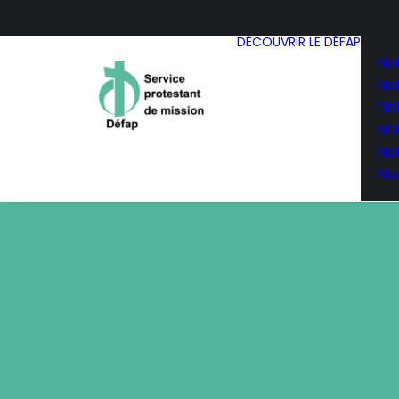
DÉCOUVRIR LE DÉFAP
Not
No
l’i
No
No
Nou