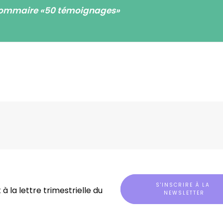
sommaire «50 témoignages»
S'INSCRIRE À LA 
à la lettre trimestrielle du
NEWSLETTER