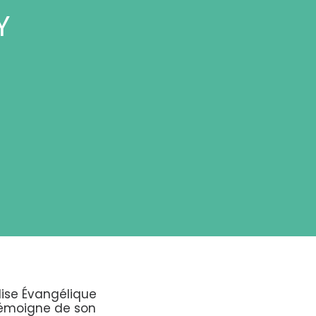
Y
lise Évangélique
 témoigne de son