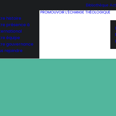
Bibliothèque
Act
PROMOUVOIR L’ÉCHANGE THÉOLOGIQUE
re histoire
tre présence à
nternational
tre équipe
tre gouvernance
s rejoindre