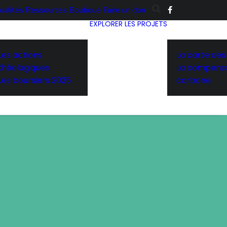
ualités
Ressources
Boutique
Faire un don
EXPLORER LES PROJETS
Les actions
La carte des
théologiques
La compensa
Les boursiers 2025
carbone