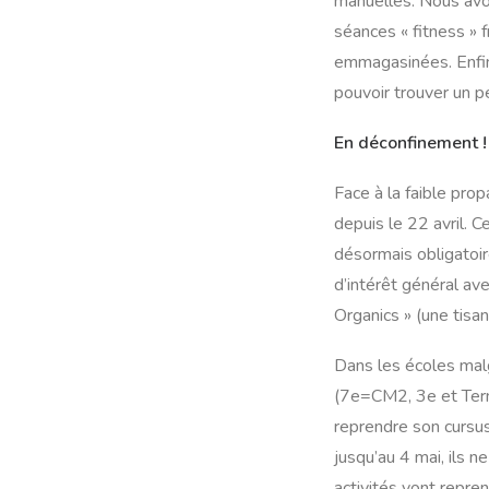
manuelles. Nous avo
séances « fitness » 
emmagasinées. Enfin,
pouvoir trouver un p
En déconfinement !
Face à la faible pro
depuis le 22 avril. 
désormais obligatoi
d’intérêt général av
Organics » (une tisa
Dans les écoles mal
(7e=CM2, 3e et Term
reprendre son cursus
jusqu’au 4 mai, ils n
activités vont repre