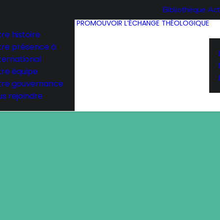
Bibliothèque
Act
PROMOUVOIR L’ÉCHANGE THÉOLOGIQUE
re histoire
tre présence à
nternational
tre équipe
tre gouvernance
s rejoindre