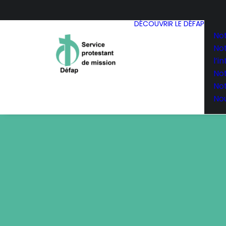
DÉCOUVRIR LE DÉFAP
Not
No
l’i
No
No
Nou