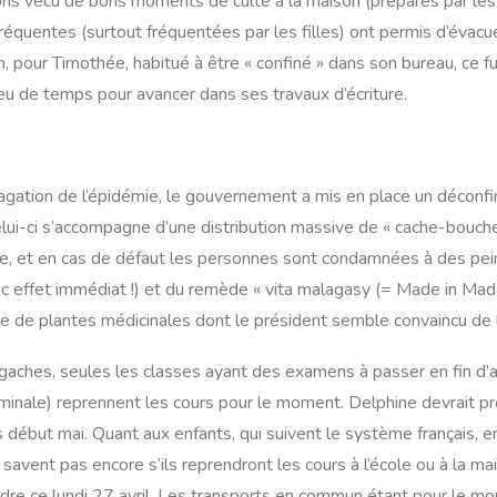
ns vécu de bons moments de culte à la maison (préparés par les 
fréquentes (surtout fréquentées par les filles) ont permis d’évacue
 pour Timothée, habitué à être « confiné » dans son bureau, ce fu
eu de temps pour avancer dans ses travaux d’écriture.
pagation de l’épidémie, le gouvernement a mis en place un déconf
Celui-ci s’accompagne d’une distribution massive de « cache-bouche
re, et en cas de défaut les personnes sont condamnées à des pei
ec effet immédiat !) et du remède « vita malagasy (= Made in Mada
ne de plantes médicinales dont le président semble convaincu de l’
gaches, seules les classes ayant des examens à passer en fin d’a
inale) reprennent les cours pour le moment. Delphine devrait 
 début mai. Quant aux enfants, qui suivent le système français, e
e savent pas encore s’ils reprendront les cours à l’école ou à la mai
ndre ce lundi 27 avril. Les transports en commun étant pour le m