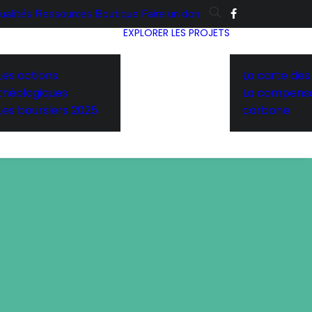
ualités
Ressources
Boutique
Faire un don
EXPLORER LES PROJETS
Les actions
La carte des
théologiques
La compensa
Les boursiers 2025
carbone