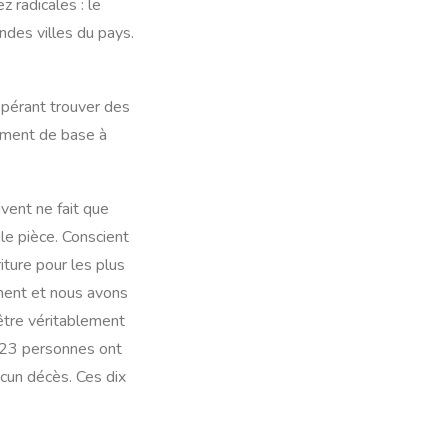
 radicales : le
des villes du pays.
spérant trouver des
liment de base à
uvent ne fait que
ule pièce. Conscient
iture pour les plus
ement et nous avons
tre véritablement
123 personnes ont
cun décès. Ces dix