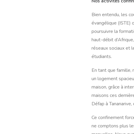
Nos activités confi
Bien entendu, les co
évangélique (ISTE) o
poursuivre la format
haut-débit d’Afrique
réseaux sociaux et l
étudiants.
En tant que famille,
un logement spacieux
maison, grâce à int
maisons ces dernière
Défap à Tananarive, 
Ce confinement forc
ne comptons plus les