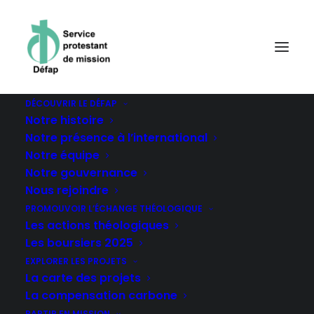
DÉCOUVRIR LE DÉFAP
Notre histoire
Accueil
Explorer les projets
Cameroun
Notre présence à l’international
Notre équipe
Notre gouvernance
Nous rejoindre
CAMEROUN
PROMOUVOIR L’ÉCHANGE THÉOLOGIQUE
Les actions théologiques
Les boursiers 2025
EXPLORER LES PROJETS
La carte des projets
La compensation carbone
PARTIR EN MISSION